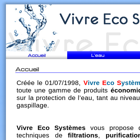
Accueil
L'eau
Accueil
Créée le 01/07/1998,
V
ivre
E
co
S
ystè
toute une gamme de produits
économi
sur la protection de l’eau, tant au nivea
gaspillage.
Vivre Eco Systèmes
vous propose do
techniques de
filtrations
,
purificat